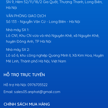
SN 9, Hẻm 52/11/18/2 Gia Quất, Thượng Thanh, Long Biên,
Hà Nội
VĂN PHÒNG GIAO DỊCH
Số 133 - Nguyễn Văn Cừ - Long BIên - Hà Nội
Nhà máy SX 1:
Lô CN1, Khu CN vừa và nhỏ Nguyên Khê, xã Nguyên Khê,
huyện Đông Anh, TP Hà Nội
Nhà máy SX 2:
Lô số 6, khu công nghiệp Quang Minh II, Xã Kim Hoa, Huyện
Mê Linh, Thành phố Hà Nội, Việt Nam
HỖ TRỢ TRỰC TUYẾN
Hỗ trợ Hà Nội: 0976705522
Email: sales05.anphat@gmail.com
CHÍNH SÁCH MUA HÀNG